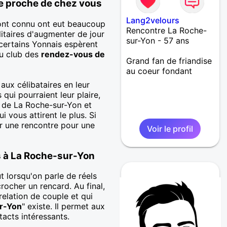
re proche de chez vous
Lang2velours
'ont connu ont eut beaucoup
Rencontre La Roche-
itaires d'augmenter de jour
sur-Yon - 57 ans
certains Yonnais espèrent
du club des
rendez-vous de
Grand fan de friandise
au coeur fondant
 aux célibataires en leur
qui pourraient leur plaire,
l de La Roche-sur-Yon et
i vous attirent le plus. Si
r une rencontre pour une
Voir le profil
s à La Roche-sur-Yon
t lorsqu'on parle de réels
rocher un rencard. Au final,
relation de couple et qui
r-Yon
" existe. Il permet aux
acts intéressants.