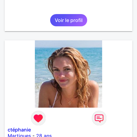
Voir le profil
ctéphanie
Martigues
-
28 ans