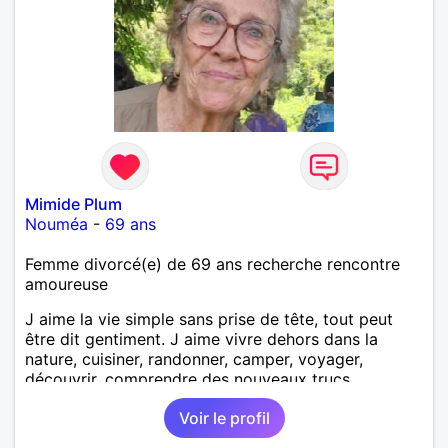
Mimide Plum
Nouméa
-
69 ans
Femme divorcé(e) de 69 ans recherche rencontre
amoureuse
J aime la vie simple sans prise de tête, tout peut
être dit gentiment. J aime vivre dehors dans la
nature, cuisiner, randonner, camper, voyager,
découvrir, comprendre des nouveaux trucs
techniques et sur la vie des êtres vivants. J aime
Voir le profil
danser, faire la fête. Je ne bois pratiquement pas d
alcool, je fume rarement, je ris souvent. Je cherche