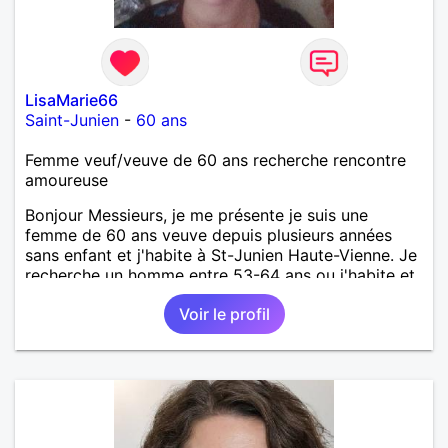
LisaMarie66
Saint-Junien
-
60 ans
Femme veuf/veuve de 60 ans recherche rencontre
amoureuse
Bonjour Messieurs, je me présente je suis une
femme de 60 ans veuve depuis plusieurs années
sans enfant et j'habite à St-Junien Haute-Vienne. Je
recherche un homme entre 53-64 ans ou j'habite et
alentours pour faire connaissance en 1er lieu. À voir
Voir le profil
par la suite. Je recherche un homme sérieux et
honnête et qui soit gentil et sincère, attentionné et à
l'écoute. Je suis une personne sérieuse à qui la vie
n'a pas fait de cadeaux. Pas de vie à 2 . Relation
sérieuse et suivie uniquement