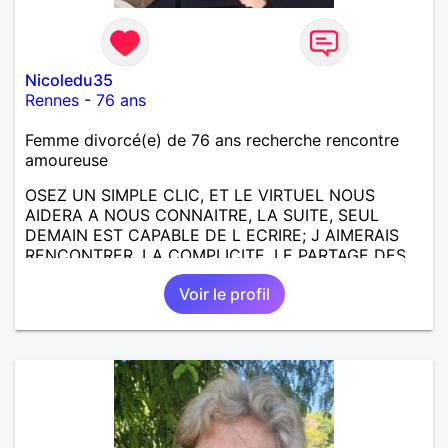
Nicoledu35
Rennes
-
76 ans
Femme divorcé(e) de 76 ans recherche rencontre
amoureuse
OSEZ UN SIMPLE CLIC, ET LE VIRTUEL NOUS
AIDERA A NOUS CONNAITRE, LA SUITE, SEUL
DEMAIN EST CAPABLE DE L ECRIRE; J AIMERAIS
RENCONTRER, LA COMPLICITE, LE PARTAGE DES
BELLES CHOSES DE LA VIE : BALADES, VOYAGES
Voir le profil
EN FRANCE OU AILLEURS. ETRE A L ECOUTE DE L
AUTRE, ET LA VIE SERA PLUS BELLE
ENCORE.....................