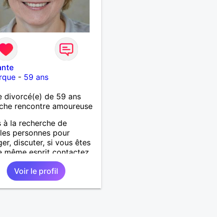
ante
rque
-
59 ans
 divorcé(e) de 59 ans
che rencontre amoureuse
s à la recherche de
les personnes pour
er, discuter, si vous êtes
e même esprit contactez
qui sait!
Voir le profil