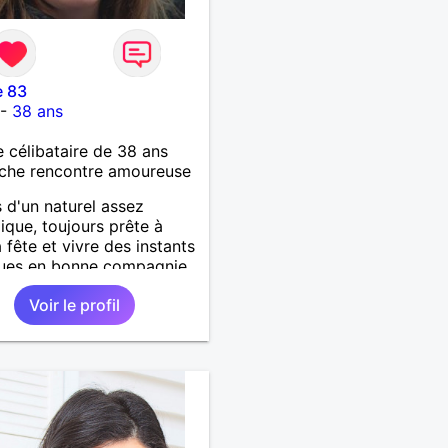
e 83
-
38 ans
célibataire de 38 ans
che rencontre amoureuse
s d'un naturel assez
que, toujours prête à
a fête et vivre des instants
ues en bonne compagnie,
resto, bar-pub, ou une
Voir le profil
soirée en duo.