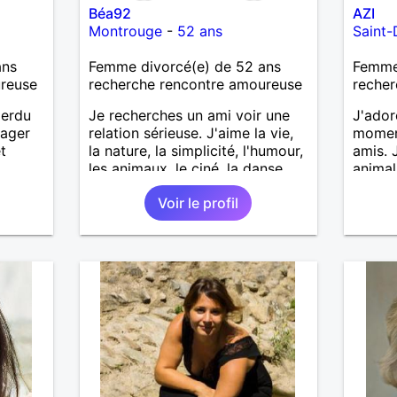
Béa92
AZI
Montrouge
-
52 ans
Saint-
ans
Femme divorcé(e) de 52 ans
Femme
ureuse
recherche rencontre amoureuse
recher
perdu
Je recherches un ami voir une
J'ador
tager
relation sérieuse. J'aime la vie,
moment
t
la nature, la simplicité, l'humour,
amis. 
les animaux, le ciné, la danse
animal
etc. Pour en savoir plus il faut
ou à l
Voir le profil
me contacter.
person
affini
A bien