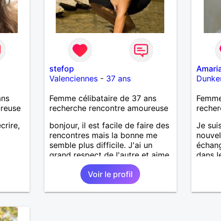
stefop
Amari
Valenciennes
-
37 ans
Dunke
ans
Femme célibataire de 37 ans
Femme
ureuse
recherche rencontre amoureuse
recher
crire,
bonjour, il est facile de faire des
Je sui
rencontres mais la bonne me
nouvel
semble plus difficile. J'ai un
échang
grand respect de l'autre et aime
dans l
les gens d'où qu'ils viennent dès
moi et 
Voir le profil
l'instant où ils sont curieux,
bavards et aiment la vie.