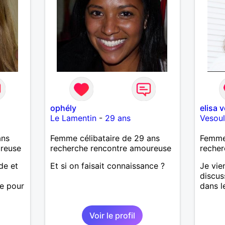
ophély
elisa 
Le Lamentin
-
29 ans
Vesou
ans
Femme célibataire de 29 ans
Femme 
ureuse
recherche rencontre amoureuse
recher
de et
Et si on faisait connaissance ?
Je vie
discus
re pour
dans l
Voir le profil