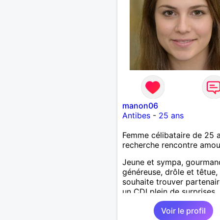
manon06
Antibes
-
25 ans
Femme célibataire de 25 
recherche rencontre amo
Jeune et sympa, gourman
généreuse, drôle et têtue,
souhaite trouver partenai
un CDI plein de surprises.
Voir le profil