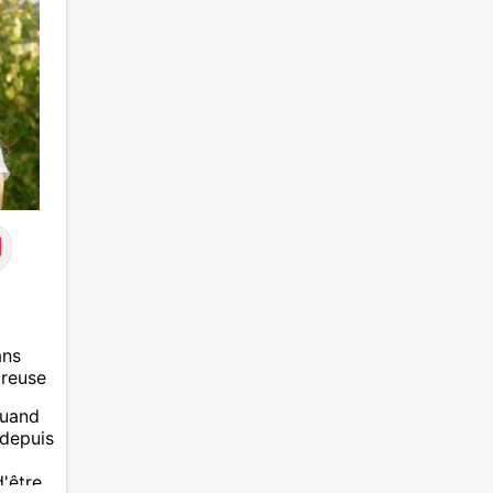
ans
ureuse
quand
i depuis
'être