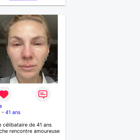
e
n
-
41 ans
célibataire de 41 ans
che rencontre amoureuse