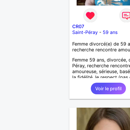
CR07
Saint-Péray
-
59 ans
Femme divorcé(e) de 59 
recherche rencontre amo
Femme 59 ans, divorcée, 
Péray, recherche rencontre
amoureuse, sérieuse, basé
la fidélité, le respect (pas 
aventure d'un soir). Rien 
Voir le profil
une rencontre après quel
échanges par messages p
savoir si il y a un feeling 
les deux et le désir de se r
Au plaisir de se découvrir..