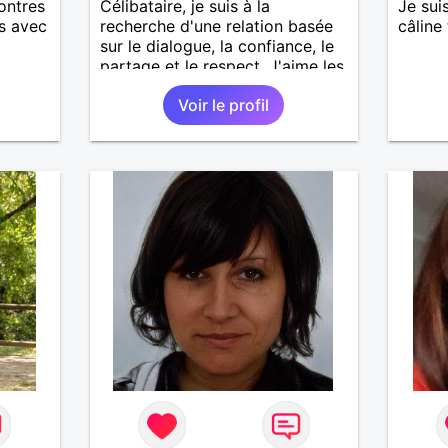
ontres
Célibataire, je suis à la
Je sui
és avec
recherche d'une relation basée
câline
sur le dialogue, la confiance, le
partage et le respect. J'aime les
choses simples, balades en
Voir le profil
forêt, dîners entre amis, un petit
resto plein de charme. J'aime
rire, cuisiner, mais tout cela
serait tellement plus agréable à
deux.