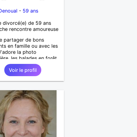
Denoual
-
59 ans
 divorcé(e) de 59 ans
che rencontre amoureuse
e partager de bons
s en famille ou avec les
J'adore la photo
ière, les balades en forêt
a mer. Je recherche une
Voir le profil
ne sympa et on verra si
tés. Envoyez-moi message.
tôt.