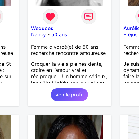
Weddoes
Auréli
Nancy
-
50 ans
Fréjus
ans
Femme divorcé(e) de 50 ans
Femme 
ureuse
recherche rencontre amoureuse
recher
de St
Croquer la vie à pleines dents,
Je sui
 :
croire en l’amour vrai et
dynami
e sur
réciproque… Un homme sérieux,
faire l
d'
honnête / fidèle, qui saurait me
magiq
ne vaut
faire rire à nouveau, est le bien
ciné, 
Voir le profil
ques
venu !
bonne 
our
entre
evoir.
.