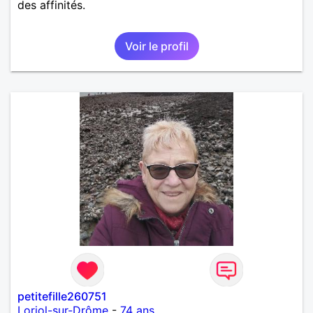
des affinités.
Voir le profil
petitefille260751
Loriol-sur-Drôme
-
74 ans