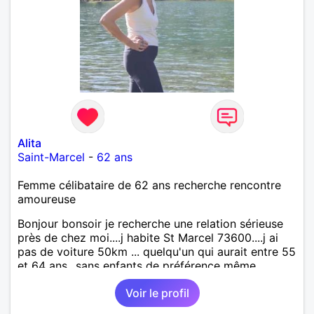
Alita
Saint-Marcel
-
62 ans
Femme célibataire de 62 ans recherche rencontre
amoureuse
Bonjour bonsoir je recherche une relation sérieuse
près de chez moi....j habite St Marcel 73600....j ai
pas de voiture 50km ... quelqu'un qui aurait entre 55
et 64 ans...sans enfants de préférence même
adultes et qui n aurait garder aucun contact avec
Voir le profil
une où plusieurs ex...si vous correspondez à ma
recherche ecrivez moi je vous répondrai...