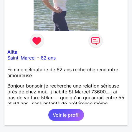
Alita
Saint-Marcel
-
62 ans
Femme célibataire de 62 ans recherche rencontre
amoureuse
Bonjour bonsoir je recherche une relation sérieuse
près de chez moi....j habite St Marcel 73600....j ai
pas de voiture 50km ... quelqu'un qui aurait entre 55
et 64 ans...sans enfants de préférence même
adultes et qui n aurait garder aucun contact avec
Voir le profil
une où plusieurs ex...si vous correspondez à ma
recherche ecrivez moi je vous répondrai...