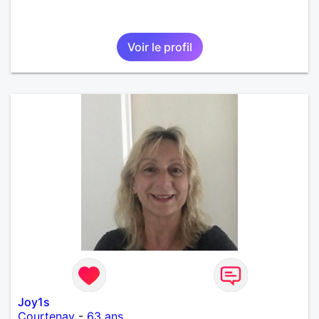
Voir le profil
Joy1s
Courtenay
-
63 ans