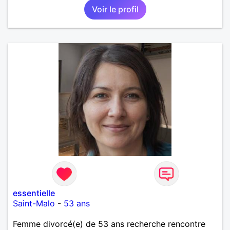
Voir le profil
pas sur ce site par dépit, ni en tant que
représentatrice de la Femme Divorcée Mal dans sa
peau. A bientôt.
essentielle
Saint-Malo
-
53 ans
Femme divorcé(e) de 53 ans recherche rencontre