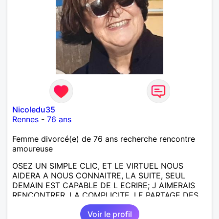
Nicoledu35
Rennes
-
76 ans
Femme divorcé(e) de 76 ans recherche rencontre
amoureuse
OSEZ UN SIMPLE CLIC, ET LE VIRTUEL NOUS
AIDERA A NOUS CONNAITRE, LA SUITE, SEUL
DEMAIN EST CAPABLE DE L ECRIRE; J AIMERAIS
RENCONTRER, LA COMPLICITE, LE PARTAGE DES
BELLES CHOSES DE LA VIE : BALADES, VOYAGES
Voir le profil
EN FRANCE OU AILLEURS. ETRE A L ECOUTE DE L