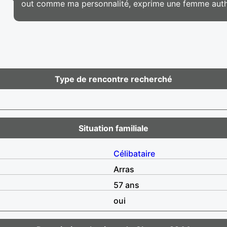
out comme ma personnalité, exprime une femme authe
Type de rencontre recherché
Situation familiale
Célibataire
Arras
57 ans
oui