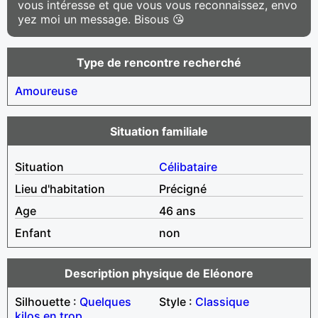
vous intéresse et que vous vous reconnaissez, envo
yez moi un message. Bisous 😘
Type de rencontre recherché
Amoureuse
Situation familiale
Situation
Célibataire
Lieu d'habitation
Précigné
Age
46 ans
Enfant
non
Description physique de Eléonore
Silhouette :
Quelques
Style :
Classique
kilos en trop