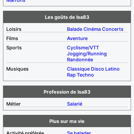
Les goûts de Isa83
Loisirs
Balade
Cinéma
Concerts
Films
Aventure
Sports
Cyclisme/VTT
Jogging/Running
Randonnée
Musiques
Classique
Disco
Latino
Rap
Techno
Profession de Isa83
Métier
Salarié
Plus sur ma vie
Activité préférée
Se balader