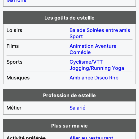
Les goûts de estellle
Loisirs
Balade
Soirées entre amis
Sport
Films
Animation
Aventure
Comédie
Sports
Cyclisme/VTT
Jogging/Running
Yoga
Musiques
Ambiance
Disco
Rnb
Profession de estellle
Métier
Salarié
Plus sur ma vie
Activité préférée
Aller au restaurant